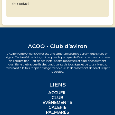
de contact
ACOO - Club d’aviron
L'Aviron Club Orléans Olivet est une structure sportive dynamique située en
région Centre-Val de Loire, qui propose la pratique de l'aviron en loisir comme
en compétition. Fort de ses installations modernes et d’un encadrement
qualifié, le club accueille des pratiquants de tous âges et de tous niveaux,
favorisant à la fois l’apprentissage technique, le dépassement de soi et l’esprit
d’équipe.
LIENS
ACCUEIL
CLUB
ÉVÉNEMENTS
GALERIE
PALMARÈS